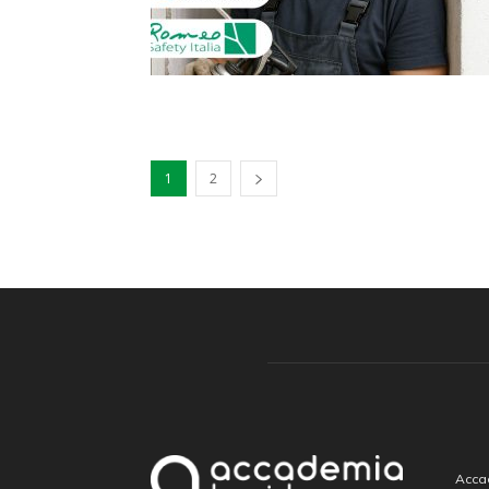
1
2
Accad