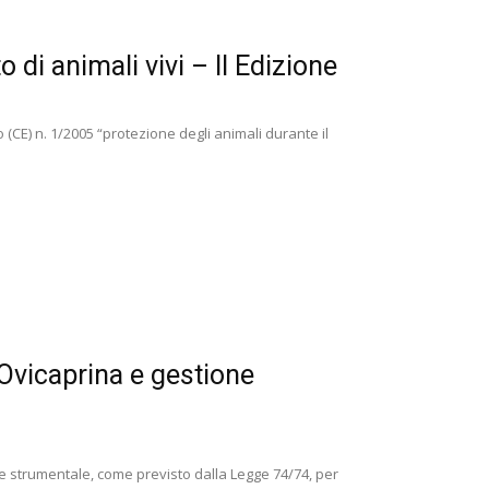
 di animali vivi – II Edizione
(CE) n. 1/2005 “protezione degli animali durante il
 Ovicaprina e gestione
ne strumentale, come previsto dalla Legge 74/74, per