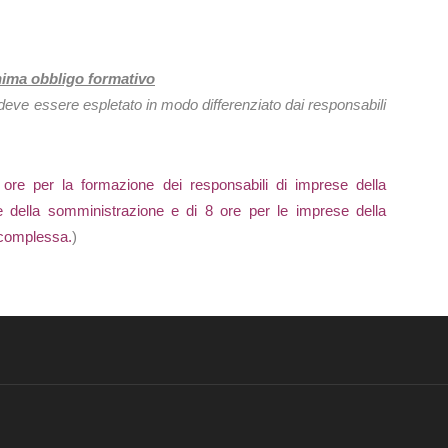
nima obbligo formativo
eve essere espletato in modo differenziato dai responsabili
ore per la formazione dei responsabili di imprese della
 della somministrazione e di 8 ore per le imprese della
 complessa.
)