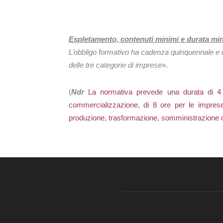
Espletamento, contenuti minimi e durata mi
L’obbligo formativo ha cadenza quinquennale e d
delle tre categorie di imprese
».
(
Ndr
La normativa prevede una durata di 4 
commercializzazione, di 8 ore per le imprese
produzione, trasformazione, somministrazione