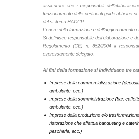
assicurare che i responsabili dell’elaborazio
funzionamento delle pertinenti guide abbiano ric
del sistema HACCP.
L’onere della formazione e dell’aggiornamento obb
Si definisce responsabile dell’elaborazione e del
Regolamento (CE) n. 852/2004 il responsabi
espressamente delegato
.
Ai fini della formazione si individuano tre c
I
mprese della commercializzazione
(depositi
ambulante, ecc.)
mprese della somministrazione
(bar, caffett
I
ambulante, ecc.)
I
mprese della produzione e/o trasformazion
ristorazione che effettua banqueting e caterin
pescherie, ecc.)