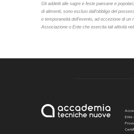
Gli addetti alle sagre e feste paesane e popolari
di alimenti, sono esclusi dall’obbligo del possess
e temporaneità dell’evento, ad eccezione di un 
Associazione o Ente che esercita tali attività n
Accad
Ente
Prov
Certi