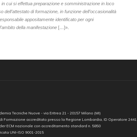
, in cui si effettua preparazione e somministrazione in loco
o dell’attestato di formazione, in funzione dell’occasionalità
responsabile appositamente identificato per ogni
ell’ambito della manifestazione
[…]».
emia Tecniche Nuove - via Eritrea 21 - 20157 Milano (MI)
 di Formazione accreditato presso la Regione Lombardia, ID Operatore 244
ider ECM nazionale con accreditamento standard n. 5850
ficata UNI-ISO 9001-2015