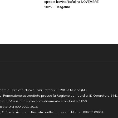
specie bovina/bufalina NOVEMBRE
2025 – Bergamo
emia Tecniche Nuove - via Eritrea 21 - 20157 Milano (MI)
 di Formazione accreditato presso la Regione Lombardia, ID Operatore 244
ider ECM nazionale con accreditamento standard n. 5850
ficata UNI-ISO 9001-2015
A, C. F. e Iscrizione al Registro delle Imprese di Milano: 08955100964