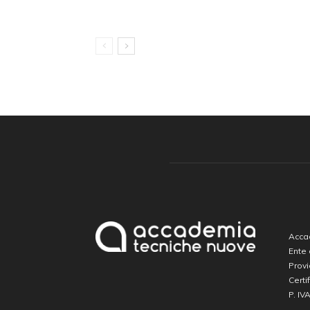
Accad
Ente
Prov
Certi
P. IV