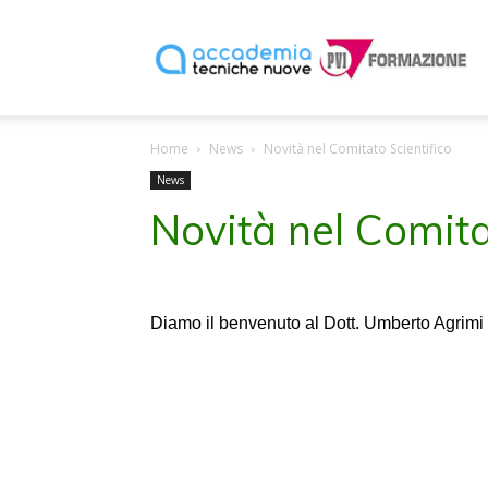
P
Home
News
Novità nel Comitato Scientifico
F
News
Novità nel Comita
Diamo il benvenuto al Dott. Umberto Agrimi