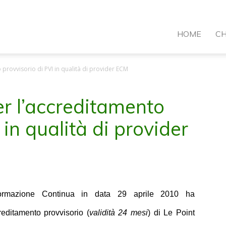
VI
HOME
CH
 provvisorio di PVI in qualità di provider ECM
ormazione
er l’accreditamento
 in qualità di provider
rmazione Continua in data 29 aprile 2010 ha
reditamento provvisorio (
validità 24 mesi
) di Le Point