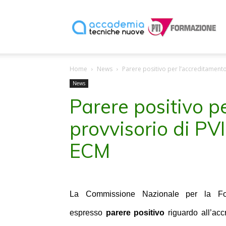
P
Home
News
Parere positivo per l’accreditamento
F
News
Parere positivo p
provvisorio di PVI
ECM
La Commissione Nazionale per la Fo
espresso
parere positivo
riguardo all’acc