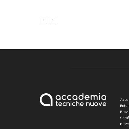
Accad
Ente
Prov
Certi
P. IV