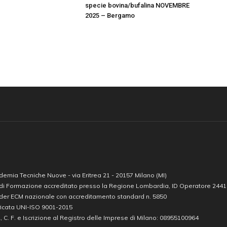
specie bovina/bufalina NOVEMBRE
2025 – Bergamo
emia Tecniche Nuove - via Eritrea 21 - 20157 Milano (MI)
 di Formazione accreditato presso la Regione Lombardia, ID Operatore 244
ider ECM nazionale con accreditamento standard n. 5850
ficata UNI-ISO 9001-2015
A, C. F. e Iscrizione al Registro delle Imprese di Milano: 08955100964