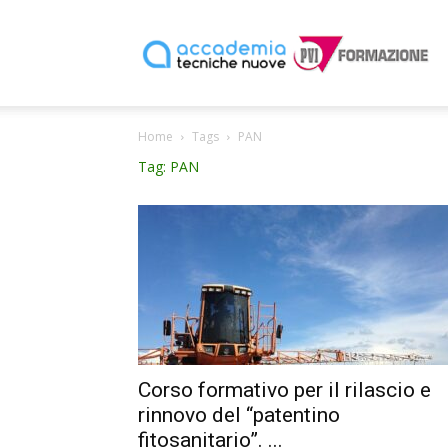
P
Home
Tags
PAN
F
Tag: PAN
Corso formativo per il rilascio e
rinnovo del “patentino
fitosanitario”. ...