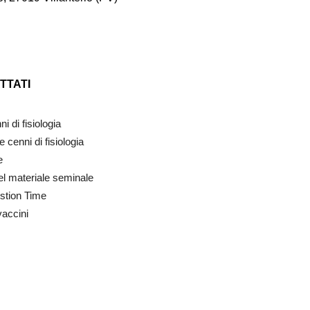
TTATI
i di fisiologia
cenni di fisiologia
e
el materiale seminale
estion Time
vaccini