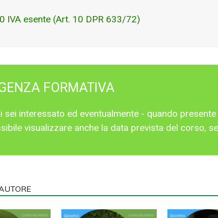
0 IVA esente (Art. 10 DPR 633/72)
IGENZA FORMATIVA
cui sei interessato ed eventualmente - quando presente 
ibile visualizzare anche la data prevista del corso, se 
'AUTORE