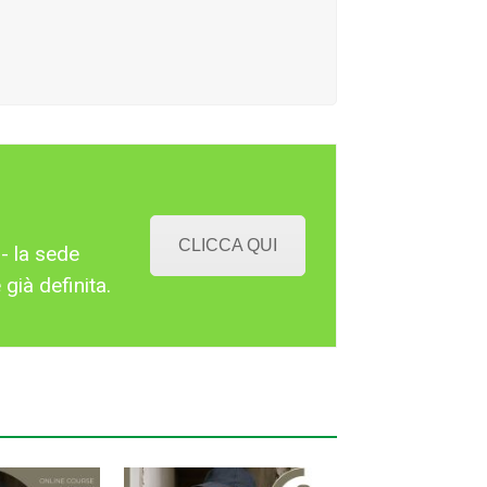
CLICCA QUI
- la sede
già definita.