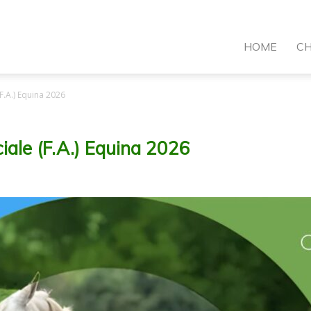
VI
HOME
CH
F.A.) Equina 2026
ormazione
iale (F.A.) Equina 2026