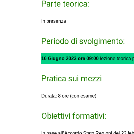
Parte teorica:
In presenza
Periodo di svolgimento:
16 Giugno 2023 ore 09:00
lezione teorica 
Pratica sui mezzi
Durata: 8 ore (con esame)
Obiettivi formativi:
In base all’Accordo Stato Regioni del 22 fe