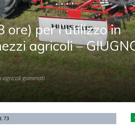
ore) per l’utilizzo in
mezzi agricoli – GIUGN
i agricoli gommati
t. 73