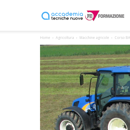
P
Home
Agricoltura
Macchine agricole
Corso BASE
F