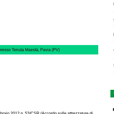
presso Tenuta Maestà, Pavia (PV)
bbraio 2012 n. 53/CSR (Accordo sulle attrezzature di