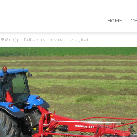
VI
HOME
CH
 (8 ore) per l’utilizzo in sicurezza di mezzi agricoli –...
ormazione