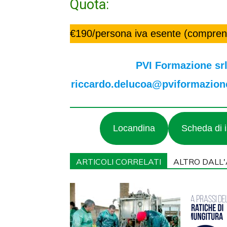
Quota:
€190/persona iva esente (comprensi
PVI Formazione srl
riccardo.delucoa@pviformazione.
Locandina
Scheda di i
ARTICOLI CORRELATI
ALTRO DALL