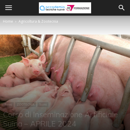
Home
Agricoltura & Zootecnia
News
ZOOTECNIA
Suini
Corso di Inseminazione Artificiale
Suina – APRILE 2024