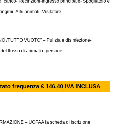
di carico- Recinzioni-Ingresso principale- Spogliatoio e
ngimi- Altri animali- Visitatore
IENO /TUTTO VUOTO” – Pulizia e disinfezione-
del flusso di animali e persone
stato frequenza € 146,40 IVA INCLUSA
E
 FORMAZIONE – UOFAA la scheda di iscrizione