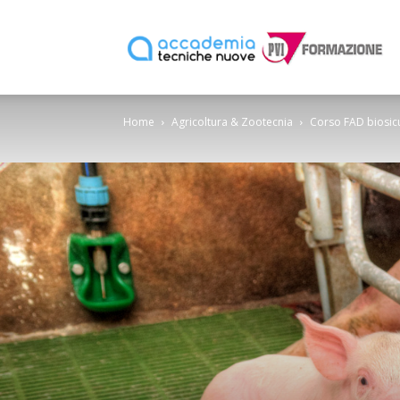
P
Home
Agricoltura & Zootecnia
Corso FAD biosicu
F