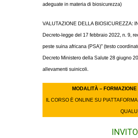
adeguate in materia di biosicurezza)
VALUTAZIONE DELLA BIOSICUREZZA: IN
Decreto-legge del 17 febbraio 2022, n. 9, rec
peste suina africana (PSA)” (testo coordinat
Decreto Ministero della Salute 28 giugno 202
allevamenti suinicoli.
MODALITÀ – FORMAZIONE 
IL CORSO È ONLINE SU PIATTAFORMA 
QUALU
INVIT